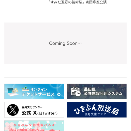
「すみだ五彩の芸術祭」劇団扉座公演