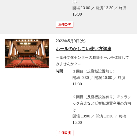
け。
開場 13:00 ／ 開演 13:30 ／ 終演
15:00
主催公演
2023年5月9日(火)
ホールのかしこい使い方講座
～曳舟文化センターの劇場ホールを体験して
みませんか？～
時間
１回目（反響板設置無し）
開場 9:30 ／ 開演 10:00 ／ 終演
11:30
２回目（反響板設置有り）※クラシ
ック音楽など反響板設置利用の方向
け。
開場 13:00 ／ 開演 13:30 ／ 終演
15:00
主催公演