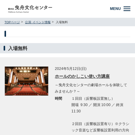
MENU
TOPページ
公演･イベント情報
入場無料
入場無料
2024年5月12日(日)
ホールのかしこい使い方講座
～曳舟文化センターの劇場ホールを体験して
みませんか？～
時間
１回目（反響板設置無し）
開場 9:30 ／ 開演 10:00 ／ 終演
11:30
２回目（反響板設置有り）※クラシ
ック音楽など反響板設置利用の方向